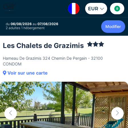
EUR
0
du
06/08/2026
au
07/08/2026
Modifier
2 adultes 1 hébergement
Les Chalets de Grazimis
Hameau De Grazimis 324 Chemin De Pergain - 32100
CONDOM
Voir sur une carte