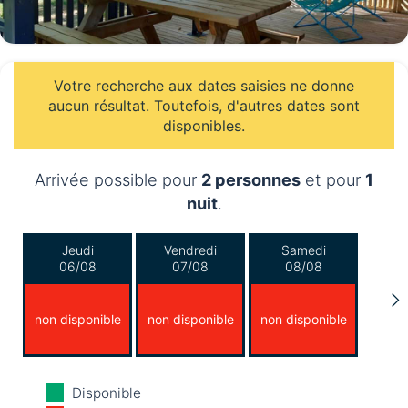
Votre recherche aux dates saisies ne donne
aucun résultat. Toutefois, d'autres dates sont
disponibles.
Arrivée possible pour
2 personnes
et pour
1
nuit
.
Jeudi
Vendredi
Samedi
06/08
07/08
08/08
non disponible
non disponible
non disponible
Dimanche
Lundi
Mardi
Disponible
09/08
10/08
11/08