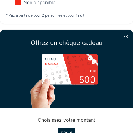
Non disponible
non disponible
non disponible
non disponible
* Prix à partir de pour 2 personnes et pour 1 nuit.
Mercredi
12/08
Offrez un chèque cadeau
non disponible
CHÈQUE
CADEAU
EUR
500
Choisissez votre montant
500 €