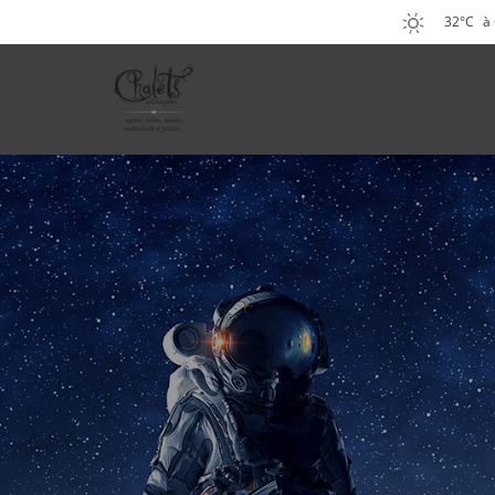
32°C
à