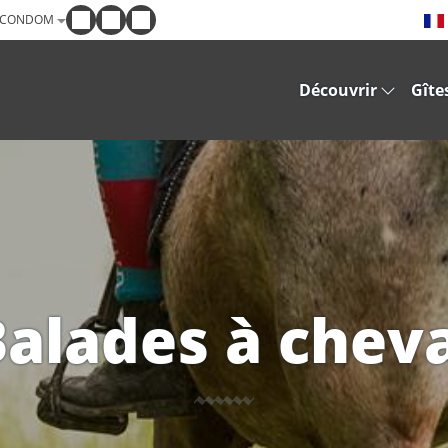
 CONDOM
Découvrir
Gîte
alades à cheva