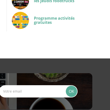
les jeudis foodtrucks
Programme activités
gratuites
OK