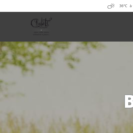
36°C
à
B