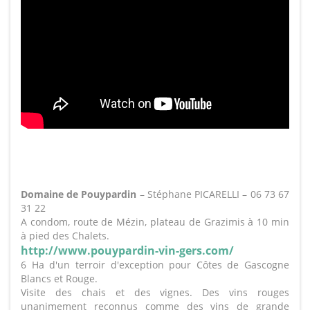
Domaine de Pouypardin
– Stéphane PICARELLI – 06 73 67
31 22
A condom, route de Mézin, plateau de Grazimis à 10 min
à pied des Chalets.
http://www.pouypardin-vin-gers.com/
6 Ha d'un terroir d'exception pour Côtes de Gascogne
Blancs et Rouge.
Visite des chais et des vignes. Des vins rouges
unanimement reconnus comme des vins de grande