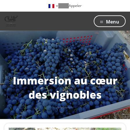
Appeler
Menu
Immersion au cœur
des vignobles