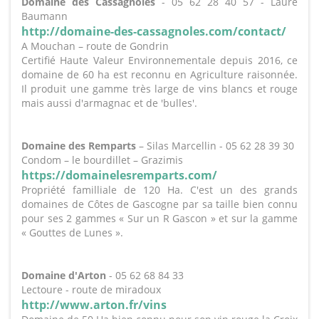
Domaine des Cassagnoles
- 05 62 28 40 57 - Laure
Baumann
http://domaine-des-cassagnoles.com/contact/
A Mouchan – route de Gondrin
Certifié Haute Valeur Environnementale depuis 2016, ce
domaine de 60 ha est reconnu en Agriculture raisonnée.
Il produit une gamme très large de vins blancs et rouge
mais aussi d'armagnac et de 'bulles'.
Domaine des Remparts
– Silas Marcellin - 05 62 28 39 30
Condom – le bourdillet – Grazimis
https://domainelesremparts.com/
Propriété familliale de 120 Ha. C'est un des grands
domaines de Côtes de Gascogne par sa taille bien connu
pour ses 2 gammes « Sur un R Gascon » et sur la gamme
« Gouttes de Lunes ».
Domaine d'Arton
- 05 62 68 84 33
Lectoure - route de miradoux
http://www.arton.fr/vins