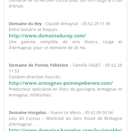
Domaine de 50 Ha bien connu pour son vin rouge la Croix
d'Arton.
Domaine du Rey
- Claude Almayrac - 05 62 29 11 85
Entre Gondrin et Roques.
http://www.domainedurey.com/
Une gamme complète de vins blancs, rouge et
d'Armagnac pour ce domaine de 26 Ha.
Domaine de Pomès Pébérère
– Famille FAGET - 05 62 28
11 53
Condom direction Fourcès.
http://www.armagnac-pomespeberere.com/
Producteur spécialisé en Flocs de gascogne, Armagnac et
Armagnac millésimés.
Domaine Horgelus
– Yoann Le Menn - 05 62 09 95 94
Lieu dit Cassou – Montréal du Gers Route de Bretagne
d'Armagnac.
http://www.domaine-horgelus.com/le-vignoble/